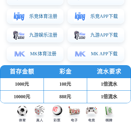
关于我们
开云网页版页面登录 是面向全球体育爱好者的综合服务平台，致
力于打造一个集数据服务、赛事直播与移动体验于一体的专业生
态系统。团队成员拥有丰富的行业背景，平台以稳定性与高可用