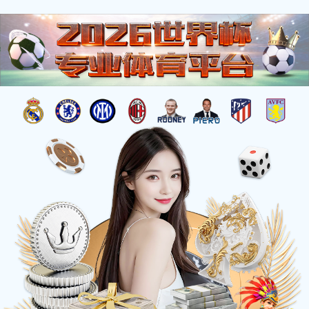
立即注册
开云网页版页面登录
带您畅享
全球体育盛事
专业平台，数据精准，
高清直播
覆盖热门体育项
目。
聚焦足球、篮球、电竞等赛事，
每日内容实时更
新
。
极速访问
下载APP